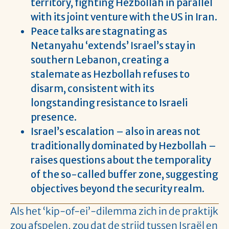
territory, fighting Hezbollah in parallel
with its joint venture with the US in Iran.
Peace talks are stagnating as
Netanyahu ‘extends’ Israel’s stay in
southern Lebanon, creating a
stalemate as Hezbollah refuses to
disarm, consistent with its
longstanding resistance to Israeli
presence.
Israel’s escalation – also in areas not
traditionally dominated by Hezbollah –
raises questions about the temporality
of the so-called buffer zone, suggesting
objectives beyond the security realm.
Als het ‘kip-of-ei’-dilemma zich in de praktijk
zou afspelen, zou dat de strijd tussen Israël en