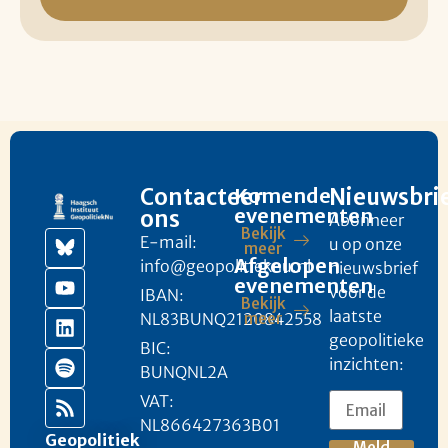
Contacteer
Komende
Nieuwsbri
evenementen
ons
Abonneer
Bekijk
E-mail:
u op onze
meer
Afgelopen
info@geopolitieknu.nl
nieuwsbrief
evenementen
voor de
IBAN:
Bekijk
laatste
NL83BUNQ2120842558
meer
geopolitieke
BIC:
inzichten:
BUNQNL2A
VAT:
NL866427363B01
Geopolitiek
Meld