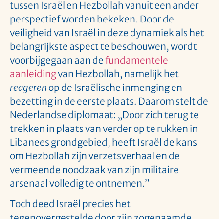
tussen Israël en Hezbollah vanuit een ander
perspectief worden bekeken. Door de
veiligheid van Israël in deze dynamiek als het
belangrijkste aspect te beschouwen, wordt
voorbijgegaan aan de
fundamentele
aanleiding
van Hezbollah, namelijk het
reageren
op de Israëlische inmenging en
bezetting in de eerste plaats. Daarom stelt de
Nederlandse diplomaat: „Door zich terug te
trekken in plaats van verder op te rukken in
Libanees grondgebied, heeft Israël de kans
om Hezbollah zijn verzetsverhaal en de
vermeende noodzaak van zijn militaire
arsenaal volledig te ontnemen.”
Toch deed Israël precies het
tegenovergestelde door zijn zogenaamde