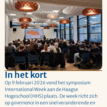
In het kort
Op 9 februari 2026 vond het symposium
International Week aan de Haagse
Hogeschool (HHS) plaats. De week richt zich
op
governance
in een snel veranderende en