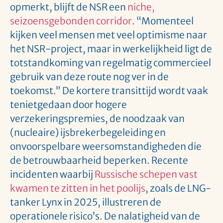
opmerkt, blijft de NSR een
niche,
seizoensgebonden corridor
. “Momenteel
kijken veel mensen met veel optimisme naar
het NSR-project, maar in werkelijkheid ligt de
totstandkoming van regelmatig commercieel
gebruik van deze route nog ver in de
toekomst.” De kortere transittijd wordt vaak
tenietgedaan door hogere
verzekeringspremies, de noodzaak van
(nucleaire) ijsbrekerbegeleiding en
onvoorspelbare weersomstandigheden die
de betrouwbaarheid beperken. Recente
incidenten waarbij
Russische schepen vast
kwamen te zitten in het poolijs
, zoals de LNG-
tanker Lynx in 2025, illustreren de
operationele risico’s. De nalatigheid van de