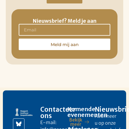
Nieuwsbrief? Meld je aan
Meld mij aan
Contacteer
Komende
Nieuwsbri
evenementen
ons
Abonneer
Bekijk
E-mail:
u op onze
meer