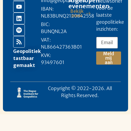
Afgelopen
info@geopolitieknu.nl
nieuwsbrief
evenementen
voor de
IBAN:
Bekijk
laatste
NL83BUNQ2120842558
meer
geopolitieke
BIC:
inzichten:
BUNQNL2A
VAT:
NL866427363B01
Geopolitiek
Meld
KVK:
mij
tastbaar
93497601
aan
gemaakt
Copyright © 2022-2026. All
Rights Reserved.