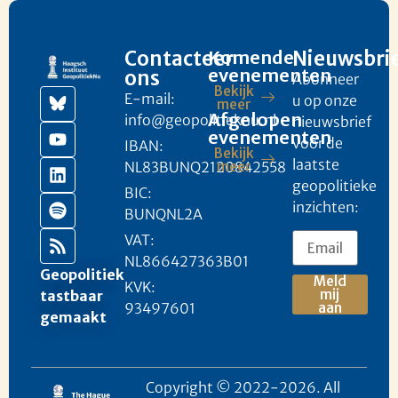
Contacteer
Komende
Nieuwsbri
evenementen
ons
Abonneer
Bekijk
E-mail:
u op onze
meer
Afgelopen
info@geopolitieknu.nl
nieuwsbrief
evenementen
voor de
IBAN:
Bekijk
laatste
NL83BUNQ2120842558
meer
geopolitieke
BIC:
inzichten:
BUNQNL2A
VAT:
NL866427363B01
Geopolitiek
Meld
KVK:
mij
tastbaar
93497601
aan
gemaakt
Copyright © 2022-2026. All