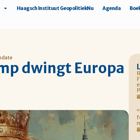
Haagsch Instituut GeopolitiekNu
Agenda
Boek
pdate
ump dwingt Europa
R
F
e
P
“
f
m