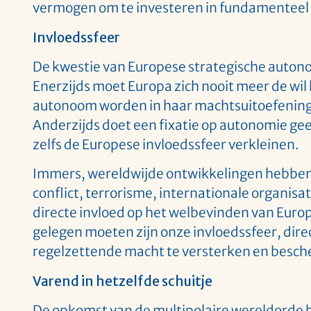
vermogen om te investeren in fundamenteel
Invloedssfeer
De kwestie van Europese strategische autono
Enerzijds moet Europa zich nooit meer de wi
autonoom worden in haar machtsuitoefening.
Anderzijds doet een fixatie op autonomie geen
zelfs de Europese invloedssfeer verkleinen.
Immers, wereldwijde ontwikkelingen hebben v
conflict, terrorisme, internationale organisat
directe invloed op het welbevinden van Euro
gelegen moeten zijn onze invloedssfeer, dire
regelzettende macht te versterken en besc
Varend in hetzelfde schuitje
De opkomst van de multipolaire wereldorde b