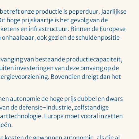
etreft onze productie is peperduur. Jaarlijkse
t hoge prijskaartje is het gevolg van de
eketens en infrastructuur. Binnen de Europese
n onhaalbaar, ook gezien de schuldenpositie
 vervanging van bestaande productiecapaciteit,
stuiten investeringen van deze omvang op de
ergievoorziening. Bovendien dreigt dan het
onnen autonomie de hoge prijs dubbel en dwars
an de defensie-industrie, zelfstandige
arttechnologie. Europa moet vooral inzetten
ieën.
e kosten de gewonnen autonomie, als die al