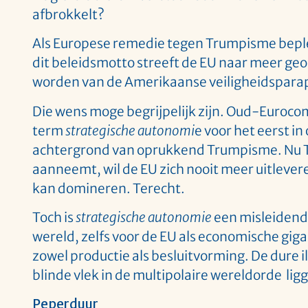
afbrokkelt?
Als Europese remedie tegen Trumpisme beple
dit beleidsmotto streeft de EU naar meer geo
worden van de Amerikaanse veiligheidsparapl
Die wens moge begrijpelijk zijn. Oud-Euroco
term
strategische autonomi
e voor het eerst i
achtergrond van oprukkend Trumpisme. Nu
aanneemt, wil de EU zich nooit meer uitlever
kan domineren. Terecht.
Toch is
strategische autonomie
een misleidend
wereld, zelfs voor de EU als economische giga
zowel productie als besluitvorming. De dure 
blinde vlek in de multipolaire wereldorde ligg
Peperduur