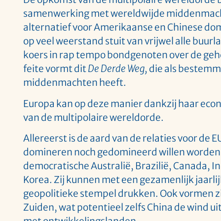
samenwerking met wereldwijde middenmachte
alternatief voor Amerikaanse en Chinese dom
op veel weerstand stuit van vrijwel alle buurl
koers in rap tempo bondgenoten over de gehel
feite vormt dit
De Derde Weg,
die als bestem
middenmachten heeft.
Europa kan op deze manier dankzij haar eco
van de multipolaire wereldorde.
Allereerst is de aard van de relaties voor d
domineren noch gedomineerd willen worden. 
democratische Australië, Brazilië, Canada, In
Korea. Zij kunnen met een gezamenlijk jaarli
geopolitieke stempel drukken. Ook vormen zi
Zuiden, wat potentieel zelfs China de wind u
met ontwikkelingslanden.