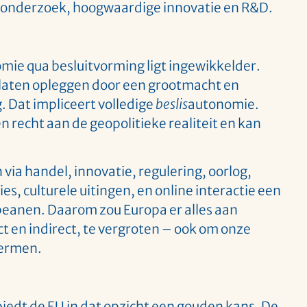
 onderzoek, hoogwaardige innovatie en R&D.
mie qua besluitvorming ligt ingewikkelder.
l laten opleggen door een grootmacht en
 Dat impliceert volledige
beslis
autonomie.
 recht aan de geopolitieke realiteit en kan
ia handel, innovatie, regulering, oorlog,
ies, culturele uitingen, en online interactie een
peanen. Daarom zou Europa er alles aan
ct en indirect, te vergroten – ook om onze
hermen.
iedt de EU in dat opzicht een gouden kans. De