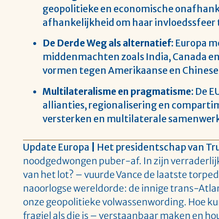
geopolitieke en economische onafhanke
afhankelijkheid om haar invloedssfeer t
De Derde Weg als alternatief
: Europa 
middenmachten zoals India, Canada en
vormen tegen Amerikaanse en Chinese
Multilateralisme en pragmatisme
: De E
allianties, regionalisering en comparti
versterken en multilaterale samenwer
Update Europa
|
Het presidentschap van T
noodgedwongen puber-af. In zijn verraderli
van het lot? – vuurde Vance de laatste torped
naoorlogse wereldorde: de innige trans-Atla
onze geopolitieke volwassenwording. Hoe kunn
fragiel als die is – verstaanbaar maken en h