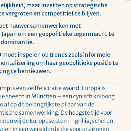
lijkheid, maar inzetten op strategische
e vergroten en competitief te blijven.
moet nauwer samenwerken met
 Japan om een geopolitieke tegenmacht te
 dominantie.
U moet inspelen op trends zoals informele
mentalisering om haar geopolitieke positie te
king te hernieuwen.
rump
is een zelffelicitatie waard: Europa is
jke speech in München – een cynisch knipoog
o af op de belangrijkste pilaar van de
ntische samenwerking. De hoogste tijd voor
en wij de Europese stem – grillig, schel en
ouden in een wereldorde die voor onze ogen