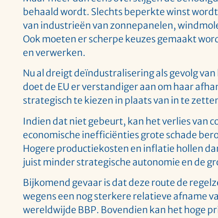
behaald wordt. Slechts beperkte winst word
van industrieën van zonnepanelen, windmolen
Ook moeten er scherpe keuzes gemaakt worde
en verwerken.
Nu al dreigt deïndustralisering als gevolg v
doet de EU er verstandiger aan om haar afha
strategisch te kiezen in plaats van in te zet
Indien dat niet gebeurt, kan het verlies van
economische inefficiënties grote schade ber
Hogere productiekosten en inflatie hollen da
juist minder strategische autonomie en de gro
Bijkomend gevaar is dat deze route de regel
wegens een nog sterkere relatieve afname v
wereldwijde BBP. Bovendien kan het hoge pri