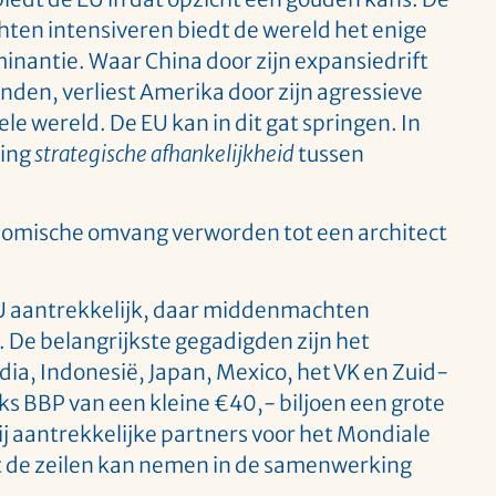
n intensiveren biedt de wereld het enige
inantie. Waar China door zijn expansiedrift
anden, verliest Amerika door zijn agressieve
e wereld. De EU kan in dit gat springen. In
ming
strategische afhankelijkheid
tussen
nomische omvang verworden tot een architect
e EU aantrekkelijk, daar middenmachten
De belangrijkste gegadigden zijn het
dia, Indonesië, Japan, Mexico, het VK en Zuid-
jks BBP van een kleine €40,- biljoen een grote
j aantrekkelijke partners voor het Mondiale
it de zeilen kan nemen in de samenwerking