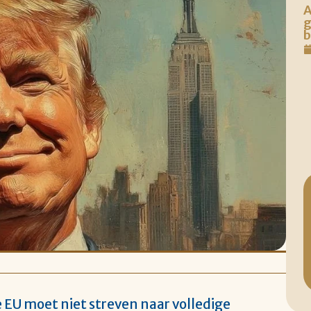
A
g
b
e EU moet niet streven naar volledige