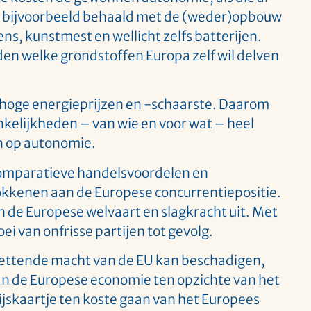
t bijvoorbeeld behaald met de (weder)opbouw
s, kunstmest en wellicht zelfs batterijen.
n welke grondstoffen Europa zelf wil delven
an hoge energieprijzen en -schaarste. Daarom
nkelijkheden – van wie en voor wat – heel
ten op autonomie.
 comparatieve handelsvoordelen en
okkenen aan de Europese concurrentiepositie.
n de Europese welvaart en slagkracht uit. Met
ei van onfrisse partijen tot gevolg.
zettende macht van de EU kan beschadigen,
an de Europese economie ten opzichte van het
jskaartje ten koste gaan van het Europees