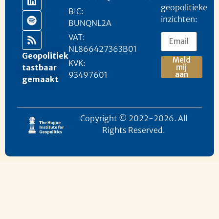
geopolitieke
BIC:
inzichten:
BUNQNL2A
VAT:
NL866427363B01
Geopolitiek
Meld
KVK:
mij
tastbaar
93497601
aan
gemaakt
Copyright © 2022-2026. All
Rights Reserved.