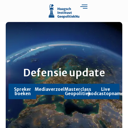
Defensie update
Spreker
Mediaverzoek
Masterclass
Live
boeken
Geopolitiek
podcastopname