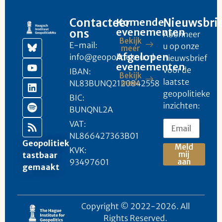
Contacteer
Komende
Nieuwsbri
evenementen
ons
Abonneer
Bekijk
E-mail:
u op onze
meer
Afgelopen
info@geopolitieknu.nl
nieuwsbrief
evenementen
voor de
IBAN:
Bekijk
laatste
NL83BUNQ2120842558
meer
geopolitieke
BIC:
inzichten:
BUNQNL2A
VAT:
NL866427363B01
Geopolitiek
Meld
KVK:
mij
tastbaar
93497601
aan
gemaakt
Copyright © 2022-2026. All
Rights Reserved.