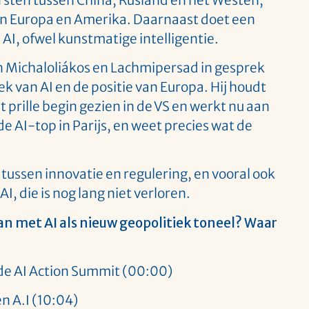
n Europa en Amerika. Daarnaast doet een
: AI, ofwel kunstmatige intelligentie.
en Michaloliákos en Lachmipersad in gesprek
k van AI en de positie van Europa. Hij houdt
t prille begin gezien in de VS en werkt nu aan
de AI-top in Parijs, en weet precies wat de
a tussen innovatie en regulering, en vooral ook
I, die is nog lang niet verloren.
n met AI als nieuw geopolitiek toneel? Waar
de AI Action Summit (00:00)
n A.I (10:04)