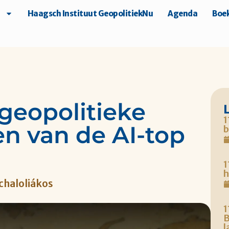
Haagsch Instituut GeopolitiekNu
Agenda
Boek
 geopolitieke
1
en van de AI-top
b
1
h
chaloliákos
1
B
l