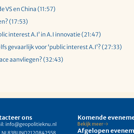
de VS en China (11:57)
en? (17:53)
c interest A.I’ in A.I innovatie (21:47)
fs gevaarlijk voor ‘public interest A.I’? (27:33)
race aanvliegen? (32:43)
tacteer ons
Komende evenem
l: info@geopolitieknu.nl
Bekijk meer
Afgelopen evene
: NL83BUNQ2120842558