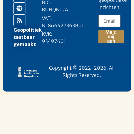
BIC:
inzichten:
BUNQNL2A
VAT:
NL866427363B01
Geopolitiek
Meld
KVK:
mij
tastbaar
93497601
aan
gemaakt
Copyright © 2022-2026. All
Rights Reserved.