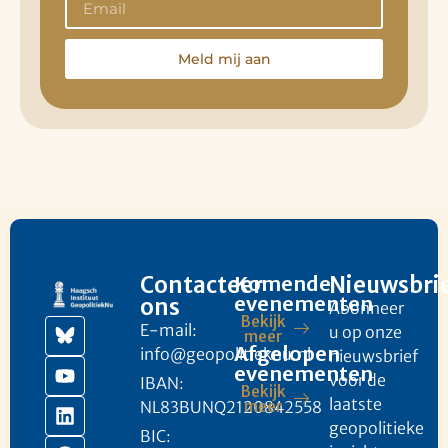
Meld mij aan
Contacteer
Komende
Nieuwsbri
evenementen
ons
Abonneer
Bekijk
E-mail:
u op onze
meer
Afgelopen
info@geopolitieknu.nl
nieuwsbrief
evenementen
voor de
IBAN:
Bekijk
laatste
NL83BUNQ2120842558
meer
geopolitieke
BIC: