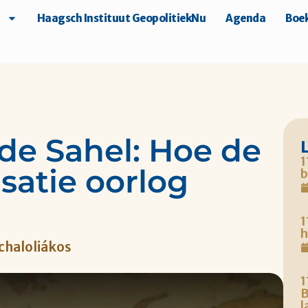
Haagsch Instituut GeopolitiekNu
Agenda
Boek
de Sahel: Hoe de
1
satie oorlog
b
1
h
chaloliákos
1
B
l