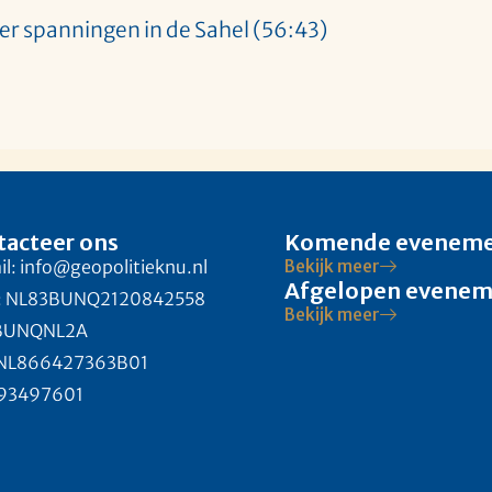
r spanningen in de Sahel (56:43)
tacteer ons
Komende evenem
l: info@geopolitieknu.nl
Bekijk meer
Afgelopen evene
: NL83BUNQ2120842558
Bekijk meer
 BUNQNL2A
 NL866427363B01
 93497601