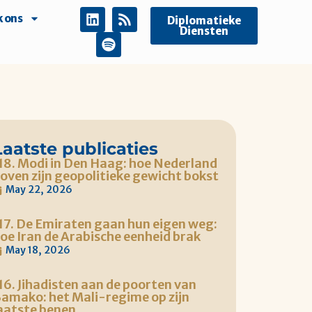
 ons
Diplomatieke
Diensten
Laatste publicaties
18. Modi in Den Haag: hoe Nederland
oven zijn geopolitieke gewicht bokst
May 22, 2026
17. De Emiraten gaan hun eigen weg:
oe Iran de Arabische eenheid brak
May 18, 2026
16. Jihadisten aan de poorten van
amako: het Mali-regime op zijn
aatste benen