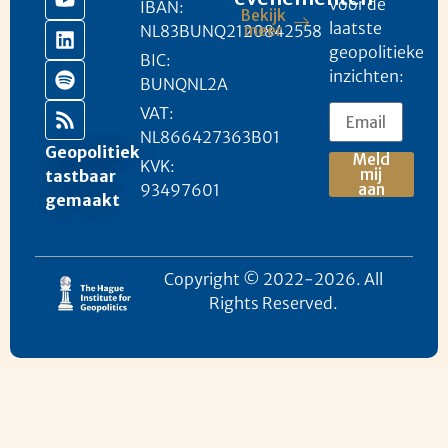
voor de
IBAN:
Bekijk
laatste
NL83BUNQ2120842558
meer
geopolitieke
BIC:
inzichten:
BUNQNL2A
VAT:
NL866427363B01
Geopolitiek
Meld
KVK:
mij
tastbaar
93497601
aan
gemaakt
Copyright © 2022-2026. All
Rights Reserved.