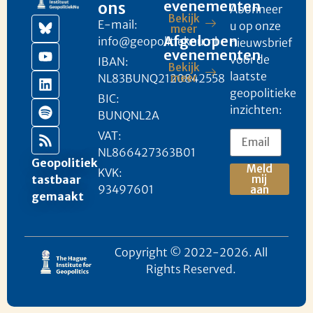
evenementen
ons
Abonneer
Bekijk
E-mail:
u op onze
meer
Afgelopen
info@geopolitieknu.nl
nieuwsbrief
evenementen
voor de
IBAN:
Bekijk
laatste
NL83BUNQ2120842558
meer
geopolitieke
BIC:
inzichten:
BUNQNL2A
VAT:
NL866427363B01
Geopolitiek
Meld
KVK:
mij
tastbaar
93497601
aan
gemaakt
Copyright © 2022-2026. All
Rights Reserved.