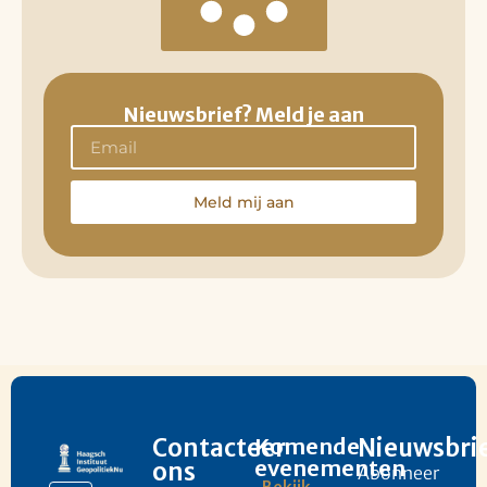
Nieuwsbrief? Meld je aan
Meld mij aan
Contacteer
Komende
Nieuwsbri
evenementen
ons
Abonneer