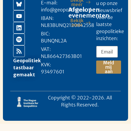
Bekijk
E-mail:
u op onze
meer
Afgelopen
info@geopolitieknu.nl
nieuwsbrief
evenementen
voor de
IBAN:
Bekijk
laatste
NL83BUNQ2120842558
meer
geopolitieke
BIC:
inzichten:
BUNQNL2A
VAT:
NL866427363B01
Geopolitiek
Meld
KVK:
mij
tastbaar
93497601
aan
gemaakt
Copyright © 2022-2026. All
Rights Reserved.