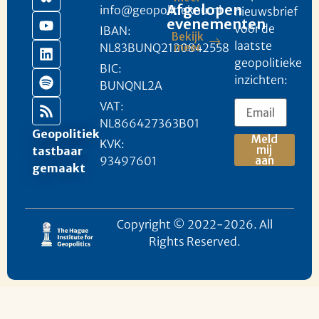
Afgelopen
info@geopolitieknu.nl
nieuwsbrief
evenementen
voor de
IBAN:
Bekijk
laatste
NL83BUNQ2120842558
meer
geopolitieke
BIC:
inzichten:
BUNQNL2A
VAT:
NL866427363B01
Geopolitiek
Meld
KVK:
mij
tastbaar
93497601
aan
gemaakt
Copyright © 2022-2026. All
Rights Reserved.