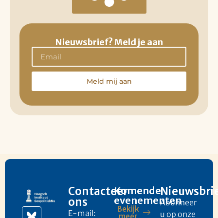
Nieuwsbrief? Meld je aan
Meld mij aan
Contacteer
Komende
Nieuwsbri
evenementen
ons
Abonneer
Bekijk
E-mail:
u op onze
meer