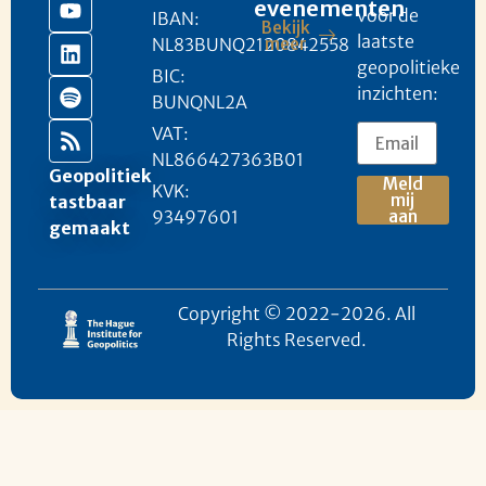
evenementen
voor de
IBAN:
Bekijk
laatste
NL83BUNQ2120842558
meer
geopolitieke
BIC:
inzichten:
BUNQNL2A
VAT:
NL866427363B01
Geopolitiek
Meld
KVK:
mij
tastbaar
93497601
aan
gemaakt
Copyright © 2022-2026. All
Rights Reserved.