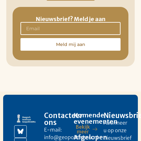
Nieuwsbrief? Meld je aan
Meld mij aan
Contacteer
Komende
Nieuwsbri
evenementen
ons
Abonneer
Bekijk
E-mail:
u op onze
meer
Afgelopen
info@geopolitieknu.nl
nieuwsbrief