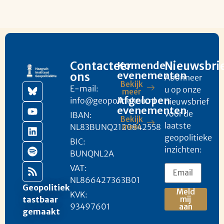
Contacteer
Komende
Nieuwsbri
evenementen
ons
Abonneer
Bekijk
E-mail:
u op onze
meer
Afgelopen
info@geopolitieknu.nl
nieuwsbrief
evenementen
voor de
IBAN:
Bekijk
laatste
NL83BUNQ2120842558
meer
geopolitieke
BIC:
inzichten:
BUNQNL2A
VAT:
NL866427363B01
Geopolitiek
Meld
KVK:
mij
tastbaar
93497601
aan
gemaakt