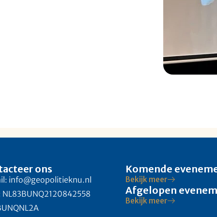
tacteer ons
Komende evenem
l: info@geopolitieknu.nl
Bekijk meer
Afgelopen evene
: NL83BUNQ2120842558
Bekijk meer
 BUNQNL2A