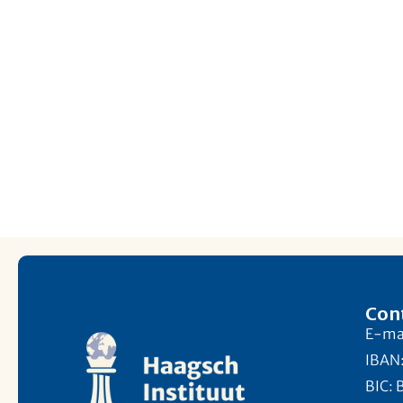
Con
E-mai
IBAN
BIC: