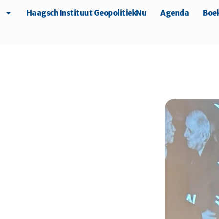
Haagsch Instituut GeopolitiekNu
Agenda
Boek