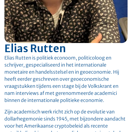
Elias Rutten
Elias Rutten is politiek econoom, politicoloog en
schrijver, gespecialiseerd in het internationale
monetaire en handelsstelsel en in geoeconomie. Hij
heeft eerder geschreven over geoeconomische
vraagstukken tijdens een stage bij de Volkskrant en
nam interviews af met gerenommeerde academici
binnen de internationale politieke economie.
Zijn academisch werk richt zich op de evolutie van
dollarhegemonie sinds 1945, met bijzondere aandacht
voor het Amerikaanse cryptobeleid als recente