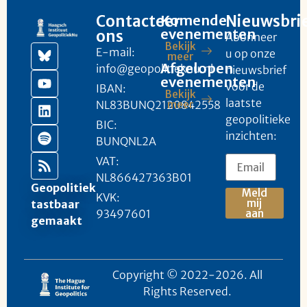
Contacteer
Komende
Nieuwsbri
evenementen
ons
Abonneer
Bekijk
E-mail:
u op onze
meer
Afgelopen
info@geopolitieknu.nl
nieuwsbrief
evenementen
voor de
IBAN:
Bekijk
laatste
NL83BUNQ2120842558
meer
geopolitieke
BIC:
inzichten:
BUNQNL2A
VAT:
NL866427363B01
Geopolitiek
Meld
KVK:
mij
tastbaar
93497601
aan
gemaakt
Copyright © 2022-2026. All
Rights Reserved.