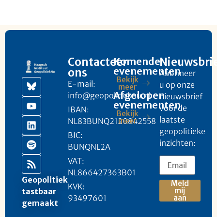
Contacteer
Komende
Nieuwsbri
evenementen
ons
Abonneer
Bekijk
E-mail:
u op onze
meer
Afgelopen
info@geopolitieknu.nl
nieuwsbrief
evenementen
voor de
IBAN:
Bekijk
laatste
NL83BUNQ2120842558
meer
geopolitieke
BIC:
inzichten:
BUNQNL2A
VAT:
NL866427363B01
Geopolitiek
Meld
KVK:
mij
tastbaar
93497601
aan
gemaakt