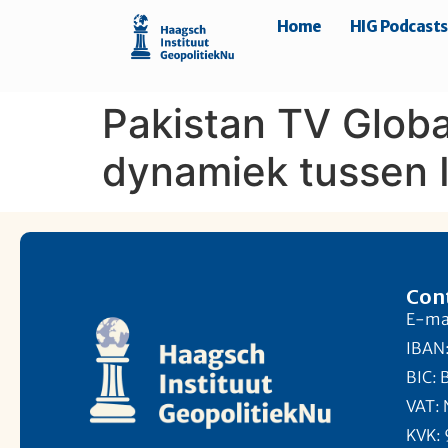
Home
HIG Podcasts
Pakistan TV Globa
dynamiek tussen 
Con
E-mai
IBAN
BIC:
VAT:
KVK: