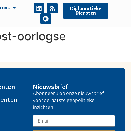
 ons
Diplomatieke
Diensten
ost-oorlogse
enten
Nieuwsbrief
Abonneer u op onze nieuwsbrief
menten
voor de laatste geopolitieke
inzichten: