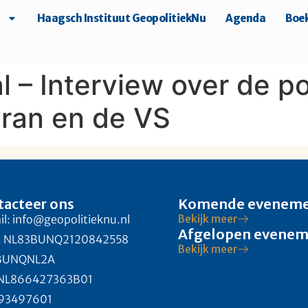
Haagsch Instituut GeopolitiekNu
Agenda
Boek
l – Interview over de p
Iran en de VS
tacteer ons
Komende evenem
l: info@geopolitieknu.nl
Bekijk meer
Afgelopen evene
: NL83BUNQ2120842558
Bekijk meer
 BUNQNL2A
 NL866427363B01
 93497601