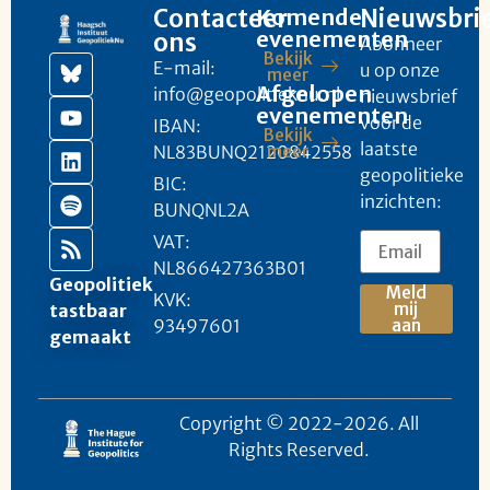
Contacteer
Komende
Nieuwsbri
evenementen
ons
Abonneer
Bekijk
E-mail:
u op onze
meer
Afgelopen
info@geopolitieknu.nl
nieuwsbrief
evenementen
voor de
IBAN:
Bekijk
laatste
NL83BUNQ2120842558
meer
geopolitieke
BIC:
inzichten:
BUNQNL2A
VAT:
NL866427363B01
Geopolitiek
Meld
KVK:
mij
tastbaar
93497601
aan
gemaakt
Copyright © 2022-2026. All
Rights Reserved.