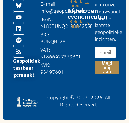
Bekijk
E-mail:
u op onze
meer
Afgelopen
info@geopolitieknu.nl
nieuwsbrief
evenementen
voor de
IBAN:
Bekijk
laatste
NL83BUNQ2120842558
meer
geopolitieke
BIC:
inzichten:
BUNQNL2A
VAT:
NL866427363B01
Geopolitiek
Meld
KVK:
mij
tastbaar
93497601
aan
gemaakt
Copyright © 2022-2026. All
Rights Reserved.