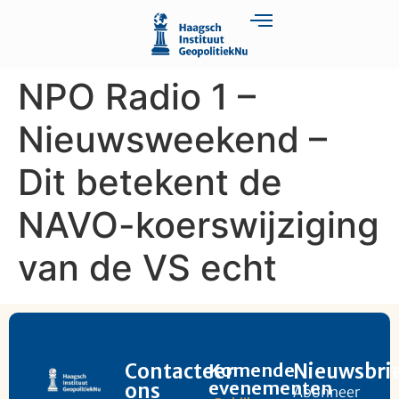
NPO Radio 1 –
Nieuwsweekend –
Dit betekent de
NAVO-koerswijziging
van de VS echt
Contacteer
Komende
Nieuwsbri
evenementen
ons
Abonneer