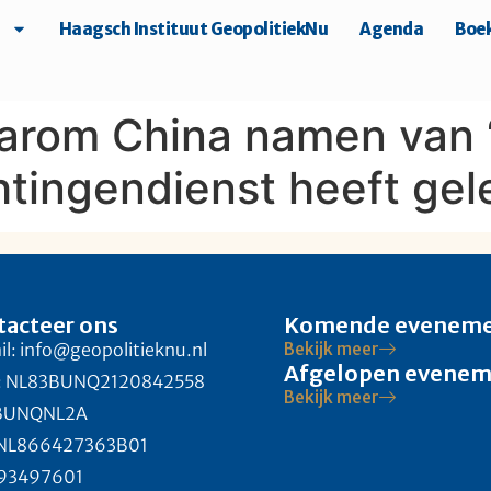
Haagsch Instituut GeopolitiekNu
Agenda
Boek
rom China namen van ‘
htingendienst heeft gel
tacteer ons
Komende evenem
l: info@geopolitieknu.nl
Bekijk meer
Afgelopen evene
: NL83BUNQ2120842558
Bekijk meer
 BUNQNL2A
 NL866427363B01
 93497601