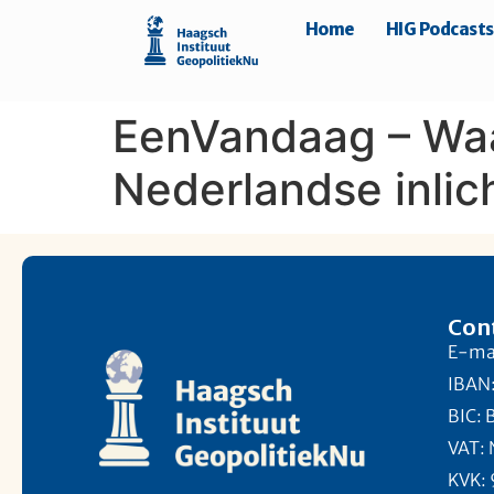
Home
HIG Podcasts
EenVandaag – Waa
Nederlandse inlic
Con
E-mai
IBAN
BIC:
VAT:
KVK: