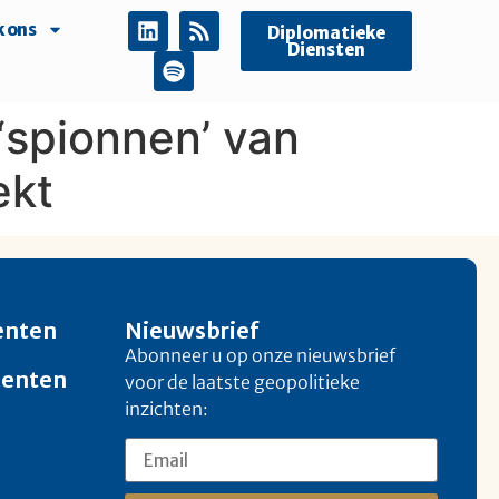
 ons
Diplomatieke
Diensten
spionnen’ van
ekt
enten
Nieuwsbrief
Abonneer u op onze nieuwsbrief
menten
voor de laatste geopolitieke
inzichten: