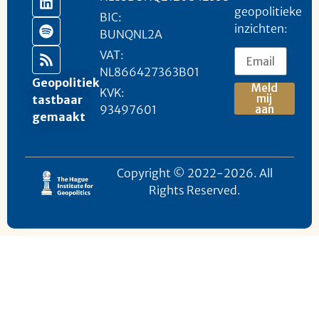
geopolitieke
BIC:
inzichten:
BUNQNL2A
VAT:
NL866427363B01
Geopolitiek
Meld
KVK:
mij
tastbaar
93497601
aan
gemaakt
Copyright © 2022-2026. All
Rights Reserved.