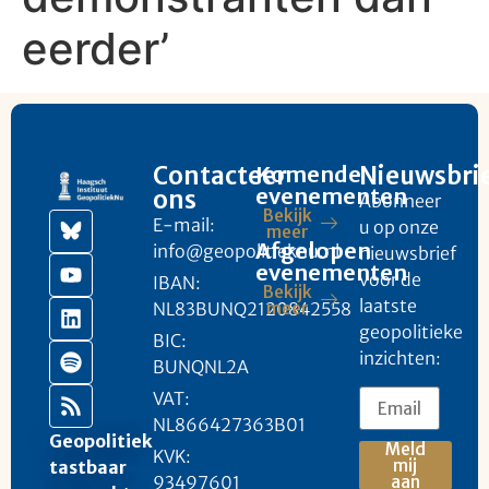
eerder’
Contacteer
Komende
Nieuwsbri
evenementen
ons
Abonneer
Bekijk
E-mail:
u op onze
meer
Afgelopen
info@geopolitieknu.nl
nieuwsbrief
evenementen
voor de
IBAN:
Bekijk
laatste
NL83BUNQ2120842558
meer
geopolitieke
BIC:
inzichten:
BUNQNL2A
VAT:
NL866427363B01
Geopolitiek
Meld
KVK:
mij
tastbaar
93497601
aan